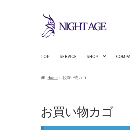
ナ
コ
ビ
ン
ゲ
テ
ー
ン
シ
ツ
ョ
へ
TOP
SERVICE
SHOP
COMP
ン
ス
へ
キ
ス
ッ
Home
お買い物カゴ
キ
プ
ッ
プ
お買い物カゴ