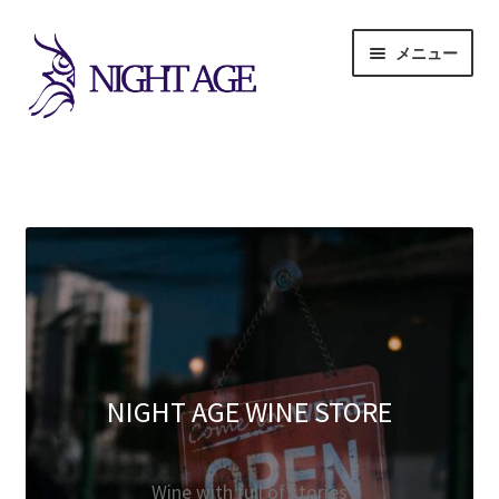
ナ
コ
メニュー
ビ
ン
ゲ
テ
ー
ン
TOP
シ
ツ
ョ
へ
ン
ス
SERVICE
へ
キ
サ
ス
ッ
SHOP
ブ
キ
プ
メ
ッ
サ
COMPANY
ニ
プ
ブ
ュ
メ
SERVICE
ー
NIGHT AGE WINE STORE
ニ
を
ュ
展
ー
開
を
Wine with full of stories